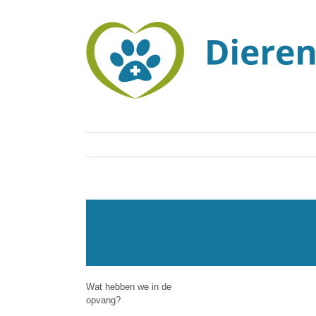
Ga
naar
inhoud
Wat hebben we in de opvang?
Wat hebben we in de
opvang?