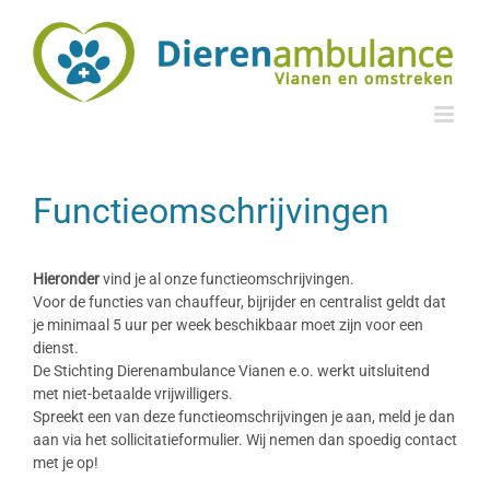
Ga
naar
inhoud
Functieomschrijvingen
Functieomschrijvingen
Hieronder
vind je
al onze functieomschrijvingen.
Voor de functies van
chauffeur, bijrijder en centralist
geldt dat
je
minimaal 5 uur per week beschikbaar
moet zijn voor een
dienst.
De Stichting Dierenambulance Vianen e.o. werkt uitsluitend
met
niet-betaalde
vrijwilligers
.
Spreekt een van deze functieomschrijvingen je
aan, meld je dan
aan via het
sollicitatieformulier
. Wij nemen dan spoedig contact
met je op!